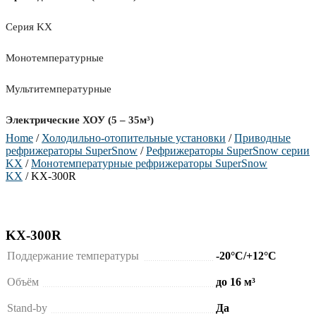
Серия KX
Монотемпературные
Мультитемпературные
Электрические ХОУ (5 – 35м³)
Home
/
Холодильно-отопительные установки
/
Приводные
рефрижераторы SuperSnow
/
Рефрижераторы SuperSnow серии
KX
/
Монотемпературные рефрижераторы SuperSnow
KX
/ KX-300R
KX-300R
Поддержание температуры
-20°C/+12°C
Объём
до 16 м³
Stand-by
Да